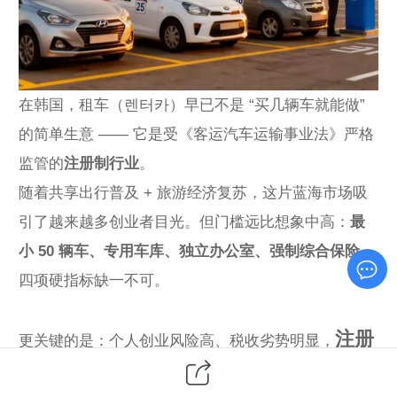
在韩国，租车（렌터카）早已不是 “买几辆车就能做”
的简单生意 —— 它是受《客运汽车运输事业法》严格
监管的
注册制行业
。
随着共享出行普及 + 旅游经济复苏，这片蓝海市场吸
引了越来越多创业者目光。但门槛远比想象中高：
最
小 50 辆车、专用车库、独立办公室、强制综合保险
，
四项硬指标缺一不可。
注册
更关键的是：个人创业风险高、税收劣势明显，
韩国公司
才是合规创业的唯一主流选择
。